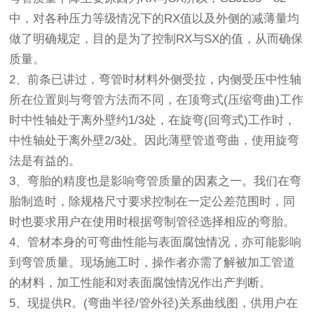
中，对各种压力等级情况下的RX值以及外侧的减薄量均
做了明确规定，目的是为了控制RX与SX的值，从而确保
质量。
2、前条已讲过，弯管时材料外侧受拉，内侧受压中性轴
所在位置则与弯管方法而不同，在顶弯式(压缩弯曲)工作
时中性轴处于离外壁约1/3处，在旋弯(回弯式)工作时，
中性轴处于离外壁2/3处。因此薄壁管道弯曲，使用旋弯
法是有益的。
3、弯胎的精度也是影响弯管质量的因素之一。我们在弯
胎制造时，除规格尺寸要求控制在一定公差范围时，同
时也要求用户在使用时根据弯制管径选择相应的弯胎。
4、管材本身的可弯曲性能与表面腐蚀情况，亦可能影响
到弯管质量。现场施工时，操作者亦需了解被加工管道
的材料，加工性能和对表面腐蚀情况作出产判断。
5、现提供R。(弯曲半径/管外径)关系曲线图，供用户在